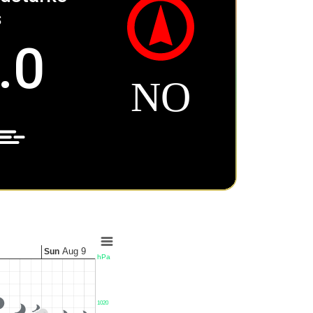
s
.0
NO