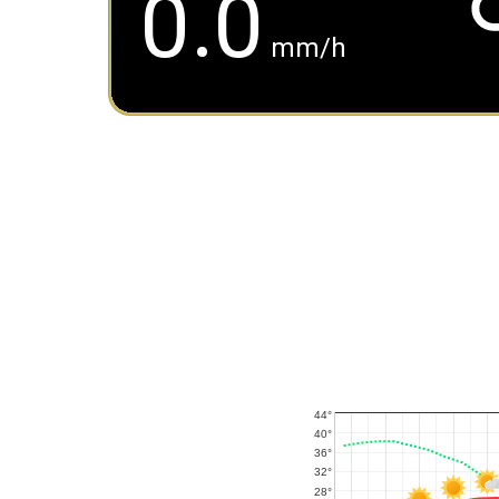
0.0
mm/h