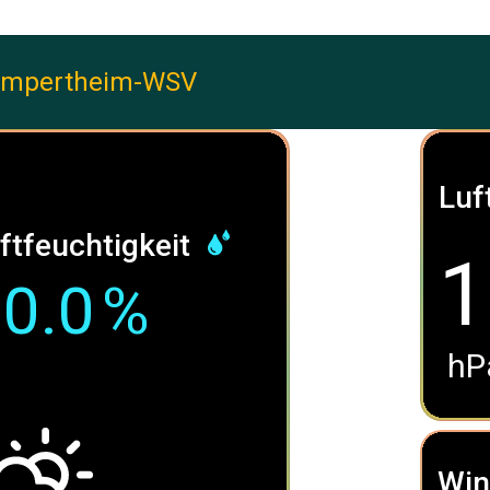
ampertheim-WSV
Luf
ftfeuchtigkeit
1
0.0
%
hP
Win