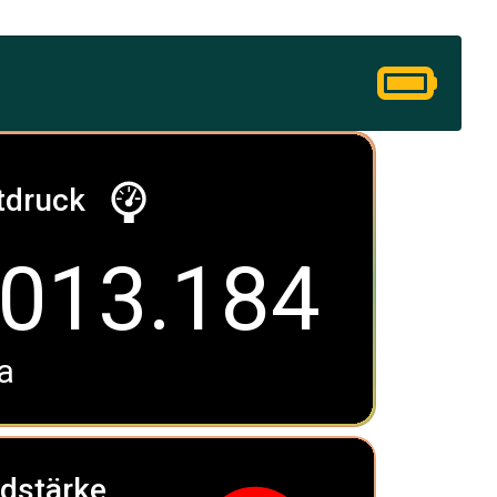
tdruck
013.184
a
dstärke