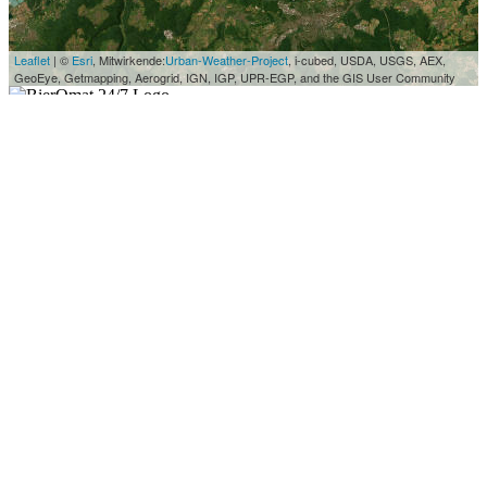
Leaflet
| ©
Esri
, Mitwirkende:
Urban-Weather-Project
, i-cubed, USDA, USGS, AEX,
GeoEye, Getmapping, Aerogrid, IGN, IGP, UPR-EGP, and the GIS User Community
404
Diese Seite gibt es nicht.
Zur Startseite
©
2026
BierOmat 24/7 — Jugendschutz: Verkauf ab 18 Jahren.
Impressum
Datenschutz
Supervisor
Furtwangen im Schwarzwald
WS51-Furtwangen01
Latitude:48.0499992
Longitude:8.1999998
DevEUI:0044b0dd25754c00