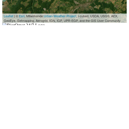
Leaflet
| ©
Esri
, Mitwirkende:
Urban-Weather-Project
, i-cubed, USDA, USGS, AEX,
GeoEye, Getmapping, Aerogrid, IGN, IGP, UPR-EGP, and the GIS User Community
404
Diese Seite gibt es nicht.
Zur Startseite
©
2026
BierOmat 24/7 — Jugendschutz: Verkauf ab 18 Jahren.
Impressum
Datenschutz
Supervisor
WS51-Frankenthal-IGS
WS51-Frankenthal-IGS
Latitude: 49.541530410122114
Longitude: 8.369388224358238
DevEUI:49edb8b547263a83